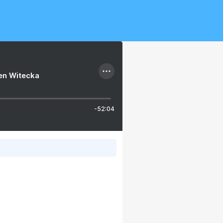
ien Witecka
-52:04