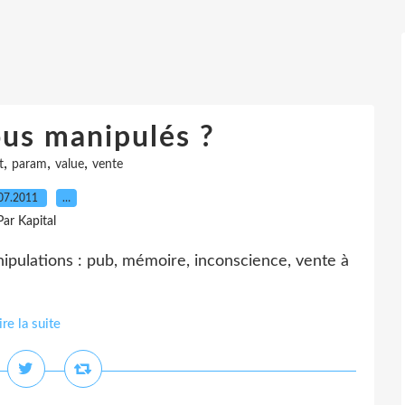
us manipulés ?
,
,
,
t
param
value
vente
07.2011
…
Par Kapital
pulations : pub, mémoire, inconscience, vente à
ire la suite